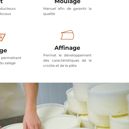
t
Moulage
oducteurs
Manuel afin de garantir la
 locaux
qualité
Affinage
age
Permet le développement
l permettant
des caractéristiques de la
du salage
croûte et de la pâte